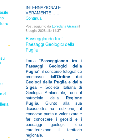
INTERNAZIONALE
asile
VERAMENTE……
nto
Continua
Torre
Post aggiunto da
Loredana Grassi
il
6 Luglio 2026 alle 14:37
Passeggiando tra i
Paesaggi Geologici della
Puglia
sul
Torna “
Passeggiando tra i
o
Paesaggi Geologici della
Puglia
”, il concorso fotografico
promosso dall’
Ordine dei
Geologi della Puglia e dalla
le
Sigea
– Società Italiana di
Geologia Ambientale, con il
a di
patrocinio della
Regione
Puglia
. Giunto alla sua
leria
diciassettesima edizione, il
concorso punta a valorizzare e
far conoscere i geositi e i
paesaggi geologici che
caratterizzano il territorio
regionale.