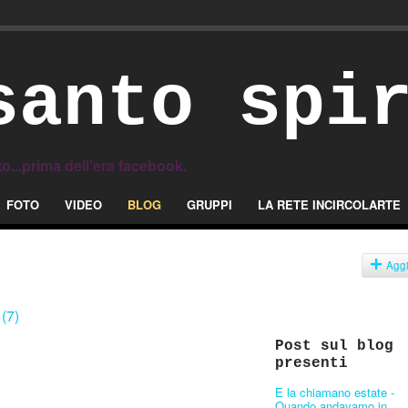
santo spi
to...prima dell'era facebook.
FOTO
VIDEO
BLOG
GRUPPI
LA RETE INCIRCOLARTE
Agg
8
(7)
Post sul blog
presenti
E la chiamano estate -
Quando andavamo in