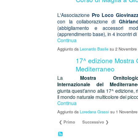
L'Associazione
Pro Loco Giovinaz
con la collaborazione di
Ghirlan
(abbigliamento e accessori mo
(apprendimento base), in 4 incontri di
Continua
Aggiunto da
Leonardo Basile
su 2 Novembre 
17^ edizione Mostra O
Mediterraneo
La
Mostra Ornitologi
Internazionale del Mediterrane
giunta quest’anno alla 17^ edizione, ri
il mondo naturale multicolore dei picc
Continua
Aggiunto da
Loredana Grassi
su 1 Novembre
❮ Primo
Successivo ❯