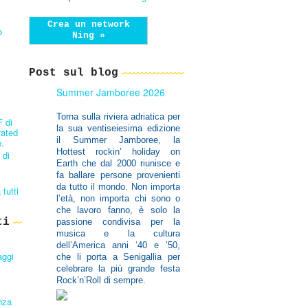
Crea un network
o
Ning »
Post sul blog
Summer Jamboree 2026
Torna sulla riviera adriatica per
F di
la sua ventiseiesima edizione
rated
il Summer Jamboree,
la
.
Hottest rockin’ holiday on
 di
Earth che dal 2000 riunisce e
fa ballare persone provenienti
da tutto il mondo. Non importa
 tutti
l’età, non importa chi sono o
che lavoro fanno, è solo la
ti
passione condivisa per la
musica e la cultura
dell’America anni ‘40 e ’50,
aggi
che li porta a Senigallia per
celebrare la più grande festa
Rock’n’Roll di sempre.
nza