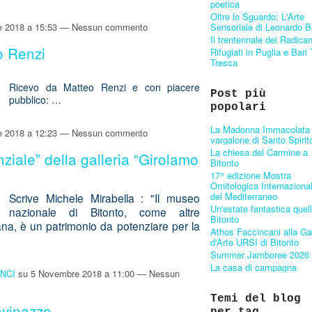
poetica
Oltre lo Sguardo: L'Arte
Sensoriale di Leonardo B
 2018 a 15:53 — Nessun commento
Il trentennale dei Radica
o Renzi
Rifugiati in Puglia e Bari 
Tresca
Ricevo da Matteo Renzi e con piacere
Post più
pubblico: …
popolari
La Madonna Immacolata 
 2018 a 12:23 — Nessun commento
vargalone di Santo Spirit
La chiesa del Carmine a
nziale” della galleria “Girolamo
Bitonto
17^ edizione Mostra
Ornitologica Internaziona
del Mediterraneo
Scrive Michele Mirabella : "Il museo
Un'estate fantastica quell
nazionale di Bitonto, come altre
Bitonto
aliana, è un patrimonio da potenziare per la
Athos Faccincani alla Gal
d'Arte URSI di Bitonto
Summer Jamboree 2026
La casa di campagna
INCI
su 5 Novembre 2018 a 11:00 — Nessun
Temi del blog
ovinazzo