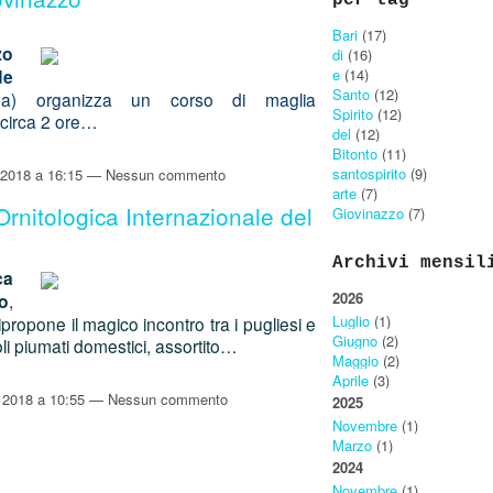
per tag
Bari
(17)
zo
di
(16)
e
(14)
de
Santo
(12)
da) organizza un corso di maglia
Spirito
(12)
 circa 2 ore…
del
(12)
Bitonto
(11)
santospirito
(9)
2018 a 16:15 — Nessun commento
arte
(7)
rnitologica Internazionale del
Giovinazzo
(7)
Archivi mensil
ca
2026
o
,
Luglio
(1)
propone il magico incontro tra i pugliesi e
Giugno
(2)
oli piumati domestici, assortito…
Maggio
(2)
Aprile
(3)
 2018 a 10:55 — Nessun commento
2025
Novembre
(1)
Marzo
(1)
2024
Novembre
(1)