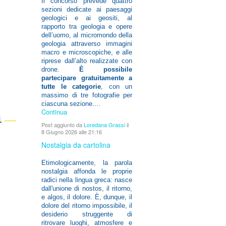
Il concorso prevede quattro
sezioni dedicate ai paesaggi
geologici e ai geositi, al
rapporto tra geologia e opere
dell’uomo, al micromondo della
geologia attraverso immagini
macro e microscopiche, e alle
riprese dall’alto realizzate con
drone.
È possibile
partecipare gratuitamente a
tutte le categorie
, con un
massimo di tre fotografie per
ciascuna sezione.…
Continua
i
Post aggiunto da
Loredana Grassi
il
8 Giugno 2026 alle 21:16
Nostalgia da cartolina
Etimologicamente, la parola
nostalgia affonda le proprie
radici nella lingua greca: nasce
dall'unione di nostos, il ritorno,
e algos, il dolore. È, dunque, il
dolore del ritorno impossibile, il
desiderio struggente di
ritrovare luoghi, atmosfere e