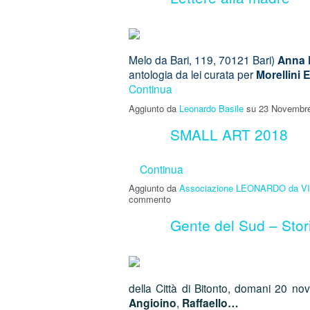
Melo da Bari, 119, 70121 Bari)
Anna 
antologia da lei curata per
Morellini 
Continua
Aggiunto da
Leonardo Basile
su 23 Novembre
SMALL ART 2018
Continua
Aggiunto da
Associazione LEONARDO da V
commento
Gente del Sud – Stori
della Città di Bitonto, domani 20 no
Angioino
,
Raffaello…