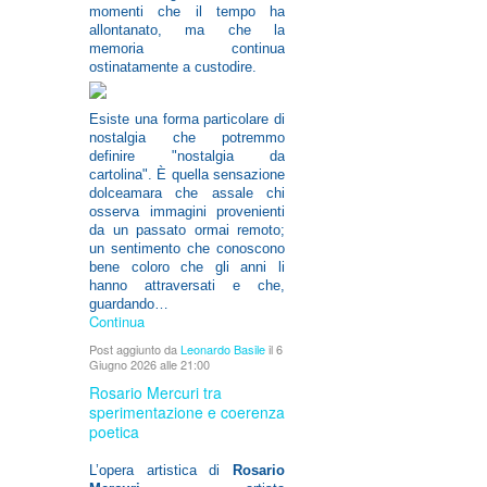
momenti che il tempo ha
allontanato, ma che la
memoria continua
ostinatamente a custodire.
Esiste una forma particolare di
nostalgia che potremmo
definire "nostalgia da
cartolina". È quella sensazione
dolceamara che assale chi
osserva immagini provenienti
da un passato ormai remoto;
un sentimento che conoscono
bene coloro che gli anni li
hanno attraversati e che,
guardando…
Continua
Post aggiunto da
Leonardo Basile
il 6
Giugno 2026 alle 21:00
Rosario Mercuri tra
sperimentazione e coerenza
poetica
L’opera artistica di
Rosario