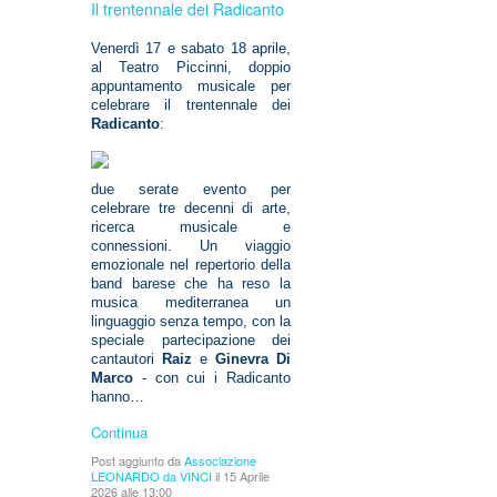
Il trentennale dei Radicanto
Venerdì 17 e sabato 18 aprile,
al Teatro Piccinni, doppio
appuntamento musicale per
celebrare il trentennale dei
Radicanto
:
due serate evento per
celebrare tre decenni di arte,
ricerca musicale e
connessioni. Un viaggio
emozionale nel repertorio della
band barese che ha reso la
musica mediterranea un
linguaggio senza tempo, con la
speciale partecipazione dei
cantautori
Raiz
e
Ginevra Di
Marco
- con cui i Radicanto
hanno…
Continua
Post aggiunto da
Associazione
LEONARDO da VINCI
il 15 Aprile
2026 alle 13:00