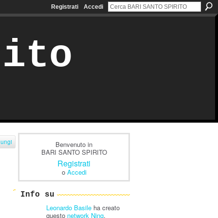
Registrati
Accedi
rito
iungi
Benvenuto in
BARI SANTO SPIRITO
Registrati
o
Accedi
Info su
Leonardo Basile
ha creato
questo
network Ning
.