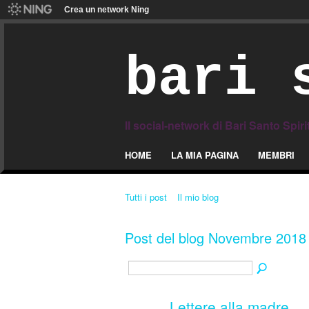
Crea un network Ning
bari 
Il social-network di Bari Santo Spiri
HOME
LA MIA PAGINA
MEMBRI
Tutti i post
Il mio blog
Post del blog Novembre 201
Lettere alla madre