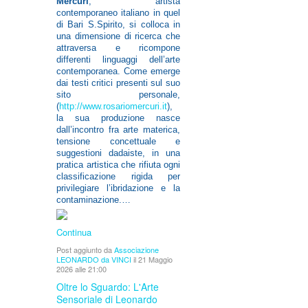
Mercuri
, artista
contemporaneo italiano in quel
di Bari S.Spirito, si colloca in
una dimensione di ricerca che
attraversa e ricompone
differenti linguaggi dell’arte
contemporanea. Come emerge
dai testi critici presenti sul suo
sito personale,
(
http://www.rosariomercuri.it
),
la sua produzione nasce
dall’incontro fra arte materica,
tensione concettuale e
suggestioni dadaiste, in una
pratica artistica che rifiuta ogni
classificazione rigida per
privilegiare l’ibridazione e la
contaminazione.…
Continua
Post aggiunto da
Associazione
LEONARDO da VINCI
il 21 Maggio
2026 alle 21:00
Oltre lo Sguardo: L'Arte
Sensoriale di Leonardo