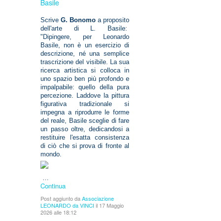
Basile
Scrive
G. Bonomo
a proposito
dell'arte di L. Basile:
"Dipingere, per Leonardo
Basile, non è un esercizio di
descrizione, né una semplice
trascrizione del visibile. La sua
ricerca artistica si colloca in
uno spazio ben più profondo e
impalpabile: quello della pura
percezione. Laddove la pittura
figurativa tradizionale si
impegna a riprodurre le forme
del reale, Basile sceglie di fare
un passo oltre, dedicandosi a
restituire l'esatta consistenza
di ciò che si prova di fronte al
mondo.
…
Continua
Post aggiunto da
Associazione
LEONARDO da VINCI
il 17 Maggio
2026 alle 18:12