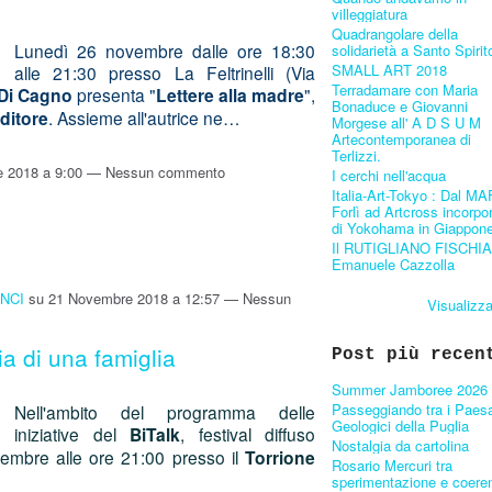
villeggiatura
Quadrangolare della
Lunedì 26 novembre dalle ore 18:30
solidarietà a Santo Spirit
SMALL ART 2018
alle 21:30 presso La Feltrinelli (Via
Terradamare con Maria
Di Cagno
presenta "
Lettere alla madre
",
Bonaduce e Giovanni
Editore
. Assieme all'autrice ne…
Morgese all' A D S U M
Artecontemporanea di
Terlizzi.
 2018 a 9:00 — Nessun commento
I cerchi nell'acqua
Italia-Art-Tokyo : Dal MA
Forlì ad Artcross incorpo
di Yokohama in Giappone
Il RUTIGLIANO FISCHIA
Emanuele Cazzolla
INCI
su 21 Novembre 2018 a 12:57 — Nessun
Visualizza
a di una famiglia
Post più recen
Summer Jamboree 2026
Passeggiando tra i Paes
Nell'ambito del programma delle
Geologici della Puglia
iniziative del
BiTalk
, festival diffuso
Nostalgia da cartolina
vembre alle ore 21:00 presso il
Torrione
Rosario Mercuri tra
sperimentazione e coere