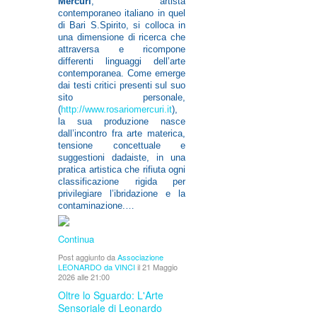
Mercuri
, artista
contemporaneo italiano in quel
di Bari S.Spirito, si colloca in
una dimensione di ricerca che
attraversa e ricompone
differenti linguaggi dell’arte
contemporanea. Come emerge
dai testi critici presenti sul suo
sito personale,
(
http://www.rosariomercuri.it
),
la sua produzione nasce
dall’incontro fra arte materica,
tensione concettuale e
suggestioni dadaiste, in una
pratica artistica che rifiuta ogni
classificazione rigida per
privilegiare l’ibridazione e la
contaminazione.…
Continua
Post aggiunto da
Associazione
LEONARDO da VINCI
il 21 Maggio
2026 alle 21:00
Oltre lo Sguardo: L'Arte
Sensoriale di Leonardo