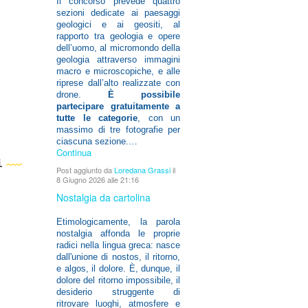
Il concorso prevede quattro
sezioni dedicate ai paesaggi
geologici e ai geositi, al
rapporto tra geologia e opere
dell’uomo, al micromondo della
geologia attraverso immagini
macro e microscopiche, e alle
riprese dall’alto realizzate con
drone.
È possibile
partecipare gratuitamente a
tutte le categorie
, con un
massimo di tre fotografie per
ciascuna sezione.…
Continua
i
Post aggiunto da
Loredana Grassi
il
8 Giugno 2026 alle 21:16
Nostalgia da cartolina
Etimologicamente, la parola
nostalgia affonda le proprie
radici nella lingua greca: nasce
dall'unione di nostos, il ritorno,
e algos, il dolore. È, dunque, il
dolore del ritorno impossibile, il
desiderio struggente di
ritrovare luoghi, atmosfere e