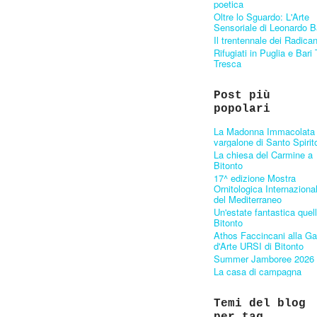
poetica
Oltre lo Sguardo: L'Arte
Sensoriale di Leonardo B
Il trentennale dei Radica
Rifugiati in Puglia e Bari 
Tresca
Post più
popolari
La Madonna Immacolata 
vargalone di Santo Spirit
La chiesa del Carmine a
Bitonto
17^ edizione Mostra
Ornitologica Internaziona
del Mediterraneo
Un'estate fantastica quell
Bitonto
Athos Faccincani alla Gal
d'Arte URSI di Bitonto
Summer Jamboree 2026
La casa di campagna
Temi del blog