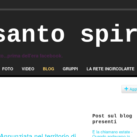
santo spi
to...prima dell'era facebook.
FOTO
VIDEO
BLOG
GRUPPI
LA RETE INCIRCOLARTE
Agg
Post sul blog
presenti
E la chiamano estate -
Annunziata nel territorio di
Quando andavamo in