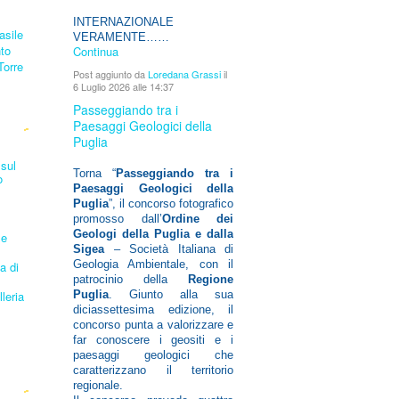
INTERNAZIONALE
asile
VERAMENTE……
nto
Continua
Torre
Post aggiunto da
Loredana Grassi
il
6 Luglio 2026 alle 14:37
Passeggiando tra i
Paesaggi Geologici della
Puglia
sul
Torna “
Passeggiando tra i
o
Paesaggi Geologici della
Puglia
”, il concorso fotografico
promosso dall’
Ordine dei
Geologi della Puglia e dalla
le
Sigea
– Società Italiana di
Geologia Ambientale, con il
a di
patrocinio della
Regione
Puglia
. Giunto alla sua
leria
diciassettesima edizione, il
concorso punta a valorizzare e
far conoscere i geositi e i
paesaggi geologici che
caratterizzano il territorio
regionale.