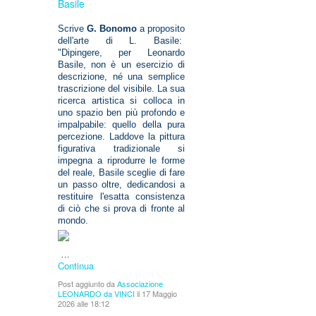
Basile
Scrive
G. Bonomo
a proposito
dell'arte di L. Basile:
"Dipingere, per Leonardo
Basile, non è un esercizio di
descrizione, né una semplice
trascrizione del visibile. La sua
ricerca artistica si colloca in
uno spazio ben più profondo e
impalpabile: quello della pura
percezione. Laddove la pittura
figurativa tradizionale si
impegna a riprodurre le forme
del reale, Basile sceglie di fare
un passo oltre, dedicandosi a
restituire l'esatta consistenza
di ciò che si prova di fronte al
mondo.
…
Continua
Post aggiunto da
Associazione
LEONARDO da VINCI
il 17 Maggio
2026 alle 18:12