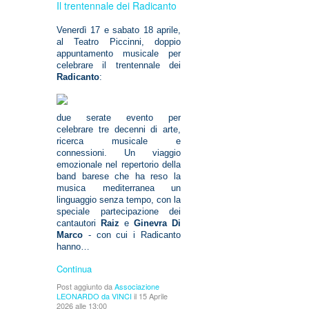
Il trentennale dei Radicanto
Venerdì 17 e sabato 18 aprile,
al Teatro Piccinni, doppio
appuntamento musicale per
celebrare il trentennale dei
Radicanto
:
due serate evento per
celebrare tre decenni di arte,
ricerca musicale e
connessioni. Un viaggio
emozionale nel repertorio della
band barese che ha reso la
musica mediterranea un
linguaggio senza tempo, con la
speciale partecipazione dei
cantautori
Raiz
e
Ginevra Di
Marco
- con cui i Radicanto
hanno…
Continua
Post aggiunto da
Associazione
LEONARDO da VINCI
il 15 Aprile
2026 alle 13:00