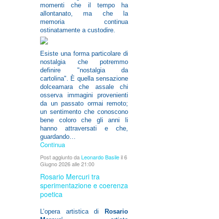
momenti che il tempo ha
allontanato, ma che la
memoria continua
ostinatamente a custodire.
Esiste una forma particolare di
nostalgia che potremmo
definire "nostalgia da
cartolina". È quella sensazione
dolceamara che assale chi
osserva immagini provenienti
da un passato ormai remoto;
un sentimento che conoscono
bene coloro che gli anni li
hanno attraversati e che,
guardando…
Continua
Post aggiunto da
Leonardo Basile
il 6
Giugno 2026 alle 21:00
Rosario Mercuri tra
sperimentazione e coerenza
poetica
L’opera artistica di
Rosario