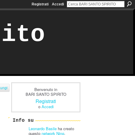
Registrati
Accedi
rito
iungi
Benvenuto in
BARI SANTO SPIRITO
Registrati
o
Accedi
Info su
Leonardo Basile
ha creato
questo
network Ning
.