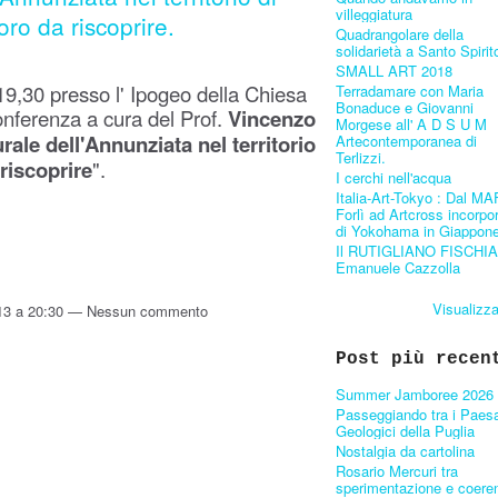
villeggiatura
oro da riscoprire.
Quadrangolare della
solidarietà a Santo Spirit
SMALL ART 2018
19,30 presso l' Ipogeo della Chiesa
Terradamare con Maria
Bonaduce e Giovanni
conferenza a cura del Prof.
Vincenzo
Morgese all' A D S U M
rale dell'Annunziata nel territorio
Artecontemporanea di
Terlizzi.
 riscoprire
".
I cerchi nell'acqua
Italia-Art-Tokyo : Dal MA
Forlì ad Artcross incorpo
di Yokohama in Giappone
Il RUTIGLIANO FISCHIA
Emanuele Cazzolla
Visualizza
13 a 20:30 — Nessun commento
Post più recen
Summer Jamboree 2026
Passeggiando tra i Paes
Geologici della Puglia
Nostalgia da cartolina
Rosario Mercuri tra
sperimentazione e coere