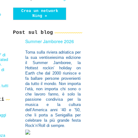
Crea un network
o
Ning »
Post sul blog
Summer Jamboree 2026
Torna sulla riviera adriatica per
F di
la sua ventiseiesima edizione
rated
il Summer Jamboree,
la
.
Hottest rockin’ holiday on
 di
Earth che dal 2000 riunisce e
fa ballare persone provenienti
da tutto il mondo. Non importa
 tutti
l’età, non importa chi sono o
che lavoro fanno, è solo la
ti
passione condivisa per la
musica e la cultura
dell’America anni ‘40 e ’50,
aggi
che li porta a Senigallia per
celebrare la più grande festa
Rock’n’Roll di sempre.
nza