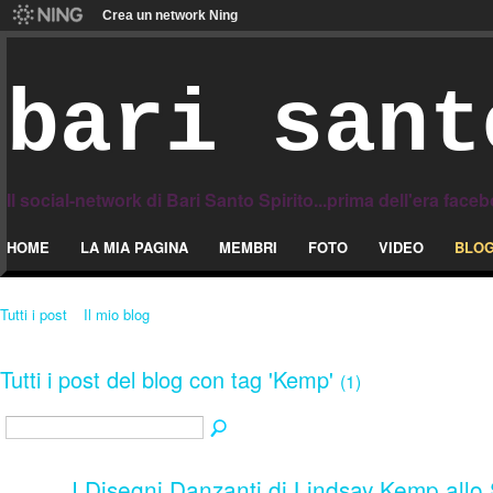
Crea un network Ning
bari sant
Il social-network di Bari Santo Spirito...prima dell'era face
HOME
LA MIA PAGINA
MEMBRI
FOTO
VIDEO
BLO
Tutti i post
Il mio blog
Tutti i post del blog con tag 'Kemp'
(1)
I Disegni Danzanti di Lindsay Kemp allo