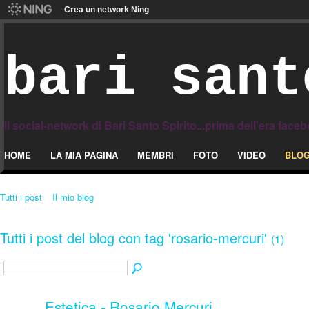
Crea un network Ning
bari sant
Il social-network di Bari Santo Spirito...prima dell'era face
HOME
LA MIA PAGINA
MEMBRI
FOTO
VIDEO
BLO
Tutti i post
Il mio blog
Tutti i post del blog con tag 'rosario-mercuri'
(1)
Estetica - Rosario Mercuri