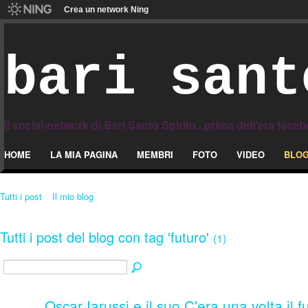
Crea un network Ning
bari sant
Il social-network di Bari Santo Spirito...prima dell'era face
HOME
LA MIA PAGINA
MEMBRI
FOTO
VIDEO
BLO
Tutti i post
Il mio blog
Tutti i post del blog con tag 'futuro'
(1)
Oscar Iarussi e il suo C'era una volta il fu