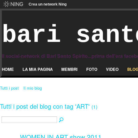
Crea un network Ning
bari sant
Il social-network di Bari Santo Spirito...prima dell'era face
HOME
LA MIA PAGINA
MEMBRI
FOTO
VIDEO
BLO
Tutti i post
Il mio blog
Tutti i post del blog con tag 'ART'
(1)
WOMEN IN ART show 2011