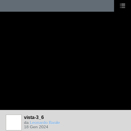
vista-3_6
da
Leonardo Basile
18 Gen 2024