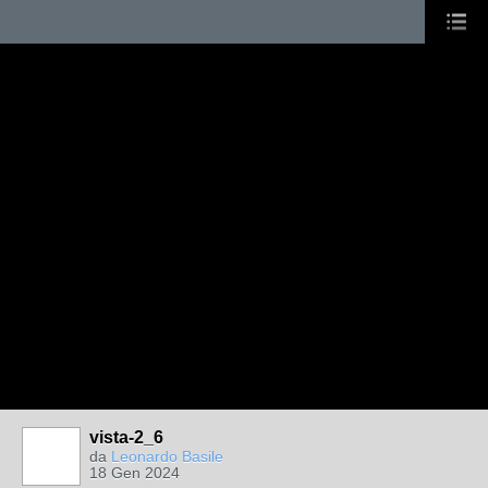
vista-2_6
da
Leonardo Basile
18 Gen 2024