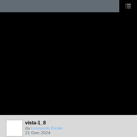
vista-1_8
da
Leonardo Basile
21 Gen 2024