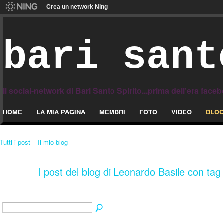
Crea un network Ning
bari sant
Il social-network di Bari Santo Spirito...prima dell'era face
HOME
LA MIA PAGINA
MEMBRI
FOTO
VIDEO
BLO
Tutti i post
Il mio blog
I post del blog di Leonardo Basile con tag