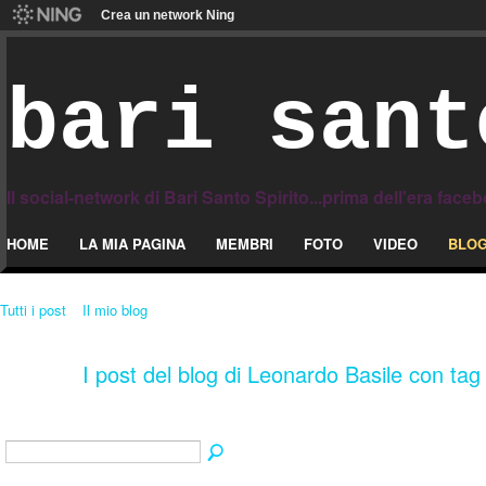
Crea un network Ning
bari sant
Il social-network di Bari Santo Spirito...prima dell'era face
HOME
LA MIA PAGINA
MEMBRI
FOTO
VIDEO
BLO
Tutti i post
Il mio blog
I post del blog di Leonardo Basile con tag