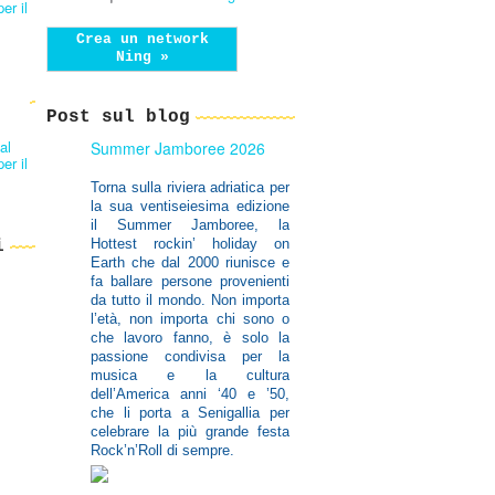
er il
Crea un network
Ning »
Post sul blog
al
Summer Jamboree 2026
er il
Torna sulla riviera adriatica per
la sua ventiseiesima edizione
il Summer Jamboree,
la
Hottest rockin’ holiday on
i
Earth che dal 2000 riunisce e
fa ballare persone provenienti
da tutto il mondo. Non importa
l’età, non importa chi sono o
che lavoro fanno, è solo la
passione condivisa per la
musica e la cultura
dell’America anni ‘40 e ’50,
che li porta a Senigallia per
celebrare la più grande festa
Rock’n’Roll di sempre.