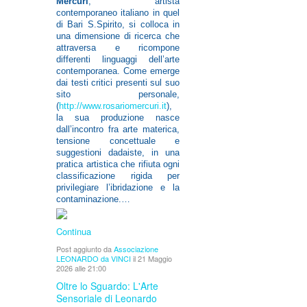
Mercuri
, artista
contemporaneo italiano in quel
di Bari S.Spirito, si colloca in
una dimensione di ricerca che
attraversa e ricompone
differenti linguaggi dell’arte
contemporanea. Come emerge
dai testi critici presenti sul suo
sito personale,
(
http://www.rosariomercuri.it
),
la sua produzione nasce
dall’incontro fra arte materica,
tensione concettuale e
suggestioni dadaiste, in una
pratica artistica che rifiuta ogni
classificazione rigida per
privilegiare l’ibridazione e la
contaminazione.…
Continua
Post aggiunto da
Associazione
LEONARDO da VINCI
il 21 Maggio
2026 alle 21:00
Oltre lo Sguardo: L'Arte
Sensoriale di Leonardo