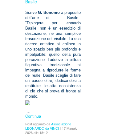
Basile
Scrive
G. Bonomo
a proposito
dell'arte di L. Basile:
"Dipingere, per Leonardo
Basile, non è un esercizio di
descrizione, né una semplice
trascrizione del visibile. La sua
ricerca artistica si colloca in
uno spazio ben più profondo e
impalpabile: quello della pura
percezione. Laddove la pittura
figurativa tradizionale si
impegna a riprodurre le forme
del reale, Basile sceglie di fare
un passo oltre, dedicandosi a
restituire l'esatta consistenza
di ciò che si prova di fronte al
mondo.
…
Continua
Post aggiunto da
Associazione
LEONARDO da VINCI
il 17 Maggio
2026 alle 18:12