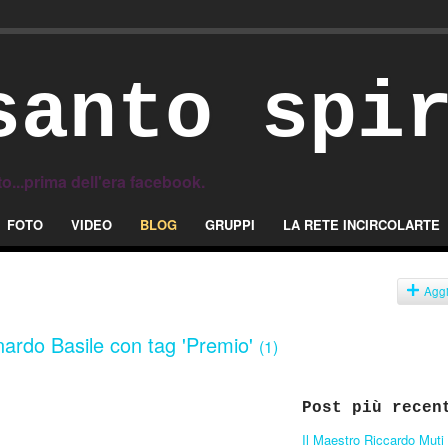
santo spi
to...prima dell'era facebook.
FOTO
VIDEO
BLOG
GRUPPI
LA RETE INCIRCOLARTE
Agg
onardo Basile con tag 'Premio'
(1)
Post più recen
Il Maestro Riccardo Muti 