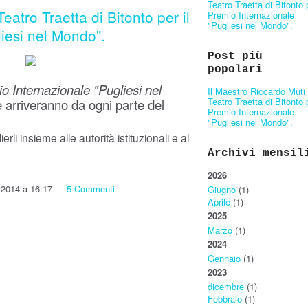
Teatro Traetta di Bitonto p
eatro Traetta di Bitonto per il
Premio Internazionale
"Pugliesi nel Mondo".
iesi nel Mondo".
Post più
popolari
o Internazionale "Pugliesi nel
Il Maestro Riccardo Muti 
Teatro Traetta di Bitonto p
he arriveranno da ogni parte del
Premio Internazionale
"Pugliesi nel Mondo".
rli insieme alle autorità istituzionali e al
Archivi mensil
2026
 2014 a 16:17 —
5 Commenti
Giugno
(1)
Aprile
(1)
2025
Marzo
(1)
2024
Gennaio
(1)
2023
dicembre
(1)
Febbraio
(1)