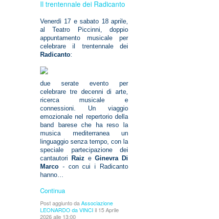
Il trentennale dei Radicanto
Venerdì 17 e sabato 18 aprile,
al Teatro Piccinni, doppio
appuntamento musicale per
celebrare il trentennale dei
Radicanto
:
due serate evento per
celebrare tre decenni di arte,
ricerca musicale e
connessioni. Un viaggio
emozionale nel repertorio della
band barese che ha reso la
musica mediterranea un
linguaggio senza tempo, con la
speciale partecipazione dei
cantautori
Raiz
e
Ginevra Di
Marco
- con cui i Radicanto
hanno…
Continua
Post aggiunto da
Associazione
LEONARDO da VINCI
il 15 Aprile
2026 alle 13:00