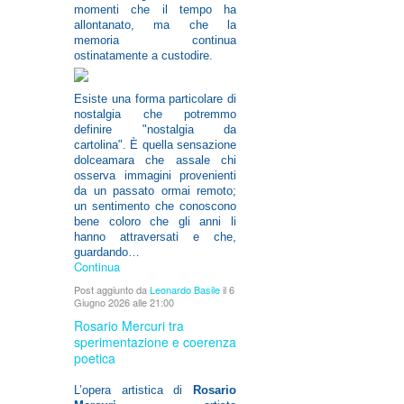
momenti che il tempo ha
allontanato, ma che la
memoria continua
ostinatamente a custodire.
Esiste una forma particolare di
nostalgia che potremmo
definire "nostalgia da
cartolina". È quella sensazione
dolceamara che assale chi
osserva immagini provenienti
da un passato ormai remoto;
un sentimento che conoscono
bene coloro che gli anni li
hanno attraversati e che,
guardando…
Continua
Post aggiunto da
Leonardo Basile
il 6
Giugno 2026 alle 21:00
Rosario Mercuri tra
sperimentazione e coerenza
poetica
L’opera artistica di
Rosario