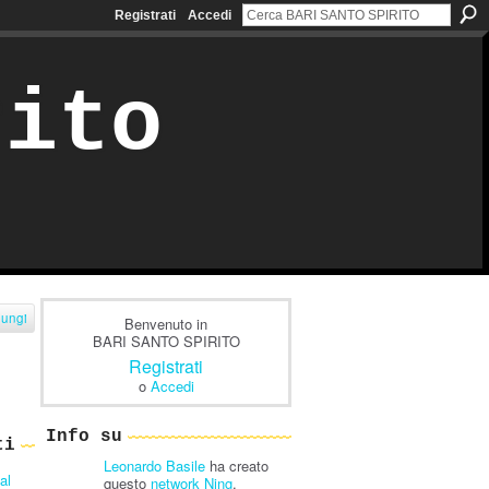
Registrati
Accedi
rito
iungi
Benvenuto in
BARI SANTO SPIRITO
Registrati
o
Accedi
Info su
ti
Leonardo Basile
ha creato
al
questo
network Ning
.