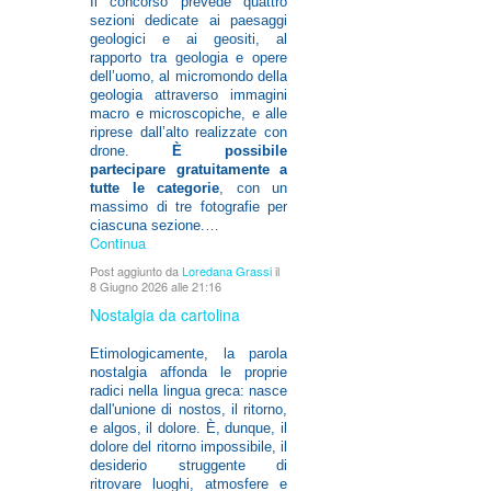
Il concorso prevede quattro
sezioni dedicate ai paesaggi
geologici e ai geositi, al
rapporto tra geologia e opere
dell’uomo, al micromondo della
geologia attraverso immagini
macro e microscopiche, e alle
riprese dall’alto realizzate con
drone.
È possibile
partecipare gratuitamente a
tutte le categorie
, con un
massimo di tre fotografie per
ciascuna sezione.…
Continua
Post aggiunto da
Loredana Grassi
il
8 Giugno 2026 alle 21:16
Nostalgia da cartolina
Etimologicamente, la parola
nostalgia affonda le proprie
radici nella lingua greca: nasce
dall'unione di nostos, il ritorno,
e algos, il dolore. È, dunque, il
dolore del ritorno impossibile, il
desiderio struggente di
ritrovare luoghi, atmosfere e