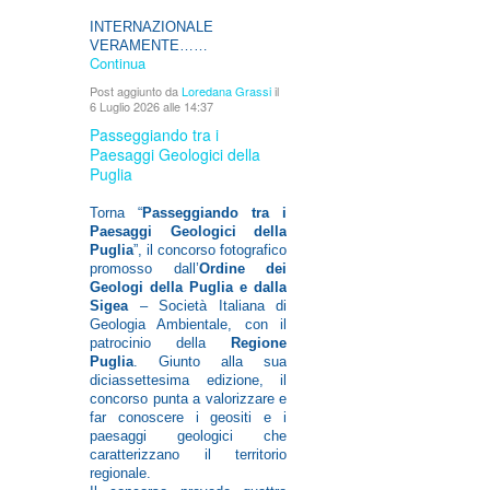
INTERNAZIONALE
VERAMENTE……
Continua
Post aggiunto da
Loredana Grassi
il
6 Luglio 2026 alle 14:37
Passeggiando tra i
Paesaggi Geologici della
Puglia
Torna “
Passeggiando tra i
Paesaggi Geologici della
Puglia
”, il concorso fotografico
promosso dall’
Ordine dei
Geologi della Puglia e dalla
Sigea
– Società Italiana di
Geologia Ambientale, con il
patrocinio della
Regione
Puglia
. Giunto alla sua
diciassettesima edizione, il
concorso punta a valorizzare e
far conoscere i geositi e i
paesaggi geologici che
caratterizzano il territorio
regionale.