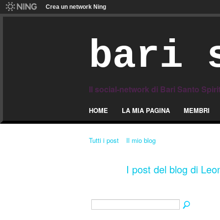
Crea un network Ning
bari 
Il social-network di Bari Santo Spiri
HOME
LA MIA PAGINA
MEMBRI
Tutti i post
Il mio blog
I post del blog di Le