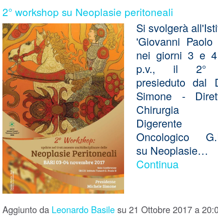
2° workshop su Neoplasie peritoneali
Si svolgerà all'Ist
'Giovanni Paolo I
nei giorni 3 e 
p.v., il 2° 
presieduto dal 
Simone - Dire
Chirurgia A
Digerente I
Oncologico G.
su Neoplasie…
Continua
Aggiunto da
Leonardo Basile
su 21 Ottobre 2017 a 20