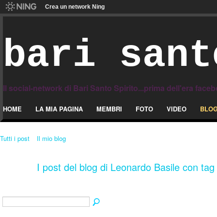
Crea un network Ning
bari sant
Il social-network di Bari Santo Spirito...prima dell'era face
HOME
LA MIA PAGINA
MEMBRI
FOTO
VIDEO
BLO
Tutti i post
Il mio blog
I post del blog di Leonardo Basile con tag